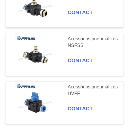
POLICY
pneumáticos
CONTACT
Comutador de
0
pressão Absorvedor
ODM e Exposição
de choque Tubo de
Acessórios pneumáticos
de Produtos
NSFSS
arr
Populares
CONTACT
Acessórios pneumáticos
HVFF
CONTACT