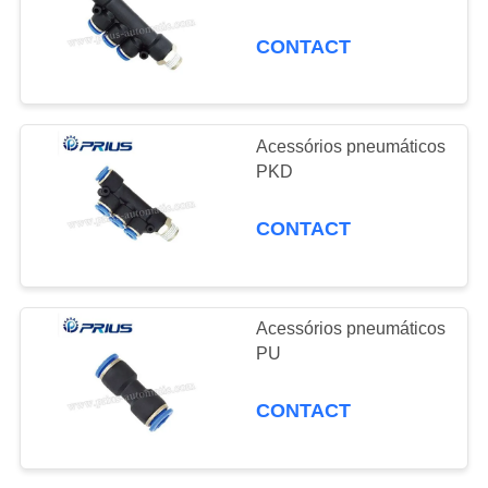
POLICY
pneumáticos
CONTACT
Comutador de
0
pressão Absorvedor
ODM e Exposição
de choque Tubo de
Acessórios pneumáticos
de Produtos
PKD
arr
Populares
CONTACT
Acessórios pneumáticos
PU
CONTACT