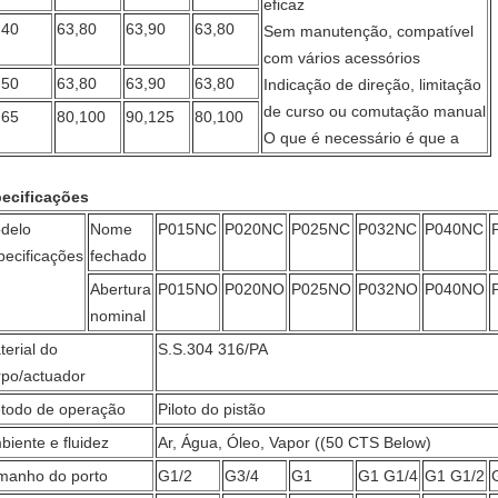
eficaz
40
63,80
63,90
63,80
Sem manutenção, compatível
com vários acessórios
50
63,80
63,90
63,80
Indicação de direção, limitação
de curso ou comutação manual
65
80,100
90,125
80,100
O que é necessário é que a
ecificações
delo
Nome
P015NC
P020NC
P025NC
P032NC
P040NC
pecificações
fechado
Abertura
P015NO
P020NO
P025NO
P032NO
P040NO
nominal
terial do
S.S.304 316/PA
rpo/actuador
todo de operação
Piloto do pistão
biente e fluidez
Ar, Água, Óleo, Vapor ((50 CTS Below)
manho do porto
G1/2
G3/4
G1
G1 G1/4
G1 G1/2