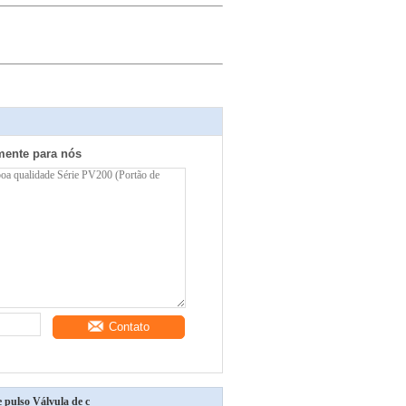
mente para nós
Contato
 pulso Válvula de c