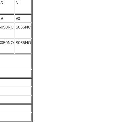
45
61
59
90
S050NC
S065NC
S050NO
S065NO