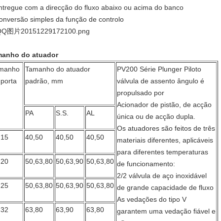
ntregue com a direcção do fluxo abaixo ou acima do banco
onversão simples da função de controlo
anho do atuador
manho
Tamanho do atuador
PV200 Série Plunger Piloto
 porta
padrão, mm
válvula de assento ângulo é
propulsado por
Acionador de pistão, de acção
PA
S.S.
AL
única ou de acção dupla.
Os atuadores são feitos de três
15
40,50
40,50
40,50
materiais diferentes, aplicáveis
para diferentes temperaturas
20
50,63,80
50,63,90
50,63,80
de funcionamento:
2/2 válvula de aço inoxidável
25
50,63,80
50,63,90
50,63,80
de grande capacidade de fluxo
As vedações do tipo V
32
63,80
63,90
63,80
garantem uma vedação fiável e