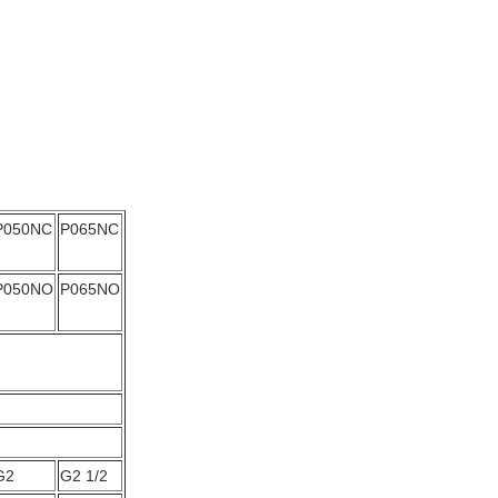
P050NC
P065NC
P050NO
P065NO
G2
G2 1/2