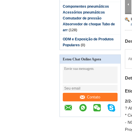
Componentes pneumáticos
Acessórios pneumáticos
Comutador de pressão
Absorvedor de choque Tubo de
arr
(128)
ODM e Exposição de Produtos
Des
Populares
(0)
At
Estou Chat Online Agora
Det
Eti
Contato
2/2
? Al
* C
- N
Pro