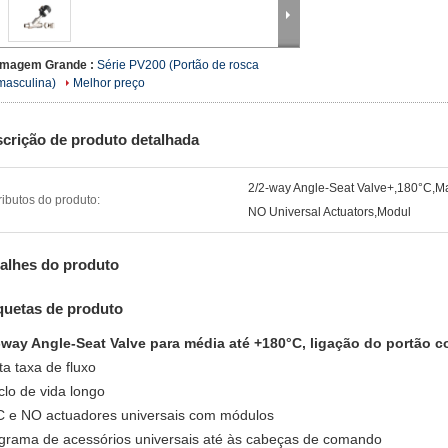
Imagem Grande :
Série PV200 (Portão de rosca
masculina)
Melhor preço
crição de produto detalhada
2/2-way Angle-Seat Valve+,180°C,
ributos do produto:
NO Universal Actuators,Modul
alhes do produto
quetas de produto
-way Angle-Seat Valve para média até +180°C, ligação do portão 
ta taxa de fluxo
iclo de vida longo
C e NO actuadores universais com módulos
grama de acessórios universais até às cabeças de comando