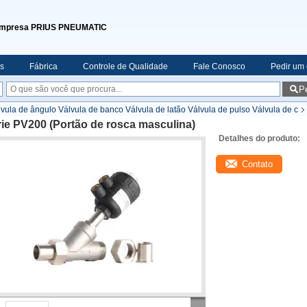
mpresa PRIUS PNEUMATIC
s
Fábrica
Controle de Qualidade
Fale Conosco
Pedir um
P
vula de ângulo Válvula de banco Válvula de latão Válvula de pulso Válvula de c
ie PV200 (Portão de rosca masculina)
Detalhes do produto:
Contato