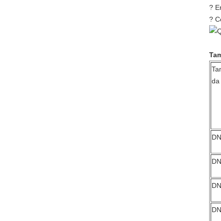
? E
? C
Tam
Ta
da
DN
DN
DN
DN