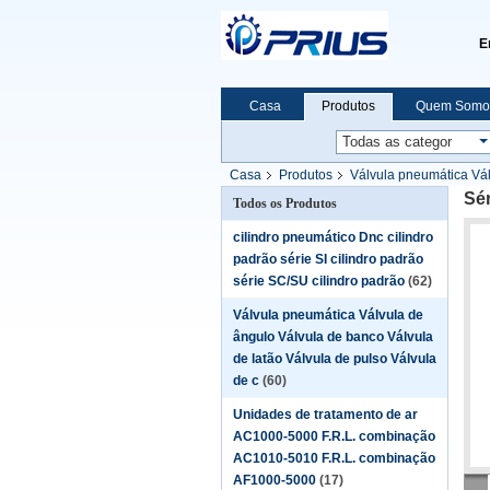
E
Casa
Produtos
Quem Somo
Casa
Produtos
Válvula pneumática Vál
Sér
Todos os Produtos
cilindro pneumático Dnc cilindro
padrão série SI cilindro padrão
série SC/SU cilindro padrão
(62)
Válvula pneumática Válvula de
ângulo Válvula de banco Válvula
de latão Válvula de pulso Válvula
de c
(60)
Unidades de tratamento de ar
AC1000-5000 F.R.L. combinação
AC1010-5010 F.R.L. combinação
AF1000-5000
(17)