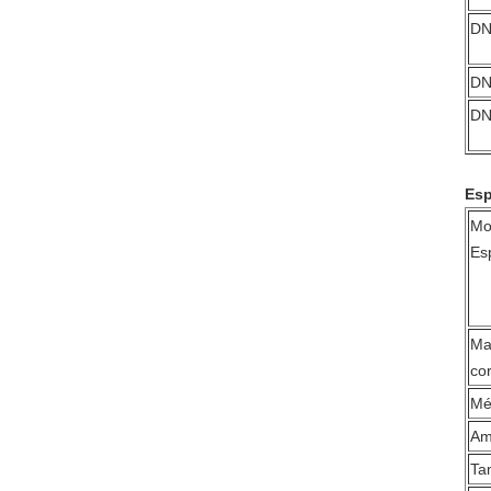
DN
DN
DN
Esp
Mo
Es
Ma
co
Mé
Am
Ta