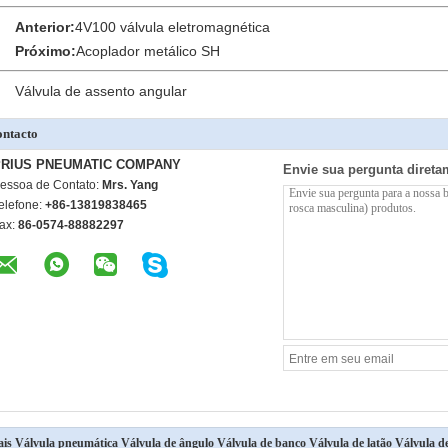
Anterior:
4V100 válvula eletromagnética
Próximo:
Acoplador metálico SH
Válvula de assento angular
ntacto
PRIUS PNEUMATIC COMPANY
Envie sua pergunta direta
essoa de Contato:
Mrs. Yang
elefone:
+86-13819838465
ax:
86-0574-88882297
is Válvula pneumática Válvula de ângulo Válvula de banco Válvula de latão Válvula de