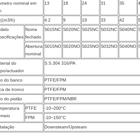
âmetro nominal em
13
18
24
31
35
m
 ((m3/h)
4.2
9
19
33
42
delo
Nome
S015NC
S020NC
S025NC
S032NC
S040NC
pecificações
fechado
Abertura
S015NO
S020NO
S025NO
S032NO
S040NO
nominal
terial do
S.S.304 316/PA
rpo/actuador
lo do banco
PTFE/FPM
ca de tronco
PTFE/FPM
lo do pistão
PTFE/FPM/NBR
mperatura
PTFE
-10~200°C
 meio
FPM
-10~150°C
stalação
Downsteam/Upsteam