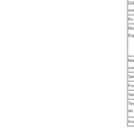
Di
m
Kv
Mo
Es
Ma
co
Se
Fo
Se
Te
do
In