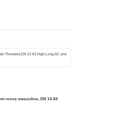
Male Threaded,DN 15-65,High,Long,NC and
com rosca masculina, DN 15-65