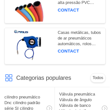
POLICY
alta pressão PVC
Synt...
CONTACT
Casas metálicas, tubos
de ar pneumáticos
automáticos, rolos
flexíveis...
CONTACT
Categorias populares
Todos
Válvula pneumática
cilindro pneumático
Válvula de ângulo
Dnc cilindro padrão
Válvula de banco
série SI cilindro