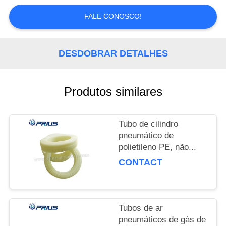
QUALIDADE
FALE CONOSCO!
FALE
CONOSCO
DESDOBRAR DETALHES
PEDIR
Produtos similares
UM
ORÇAMENTO
Tubo de cilindro
pneumático de
MAPA
polietileno PE, não...
CONTACT
DO
SITE
Tubos de ar
PRIVACY
pneumáticos de gás de