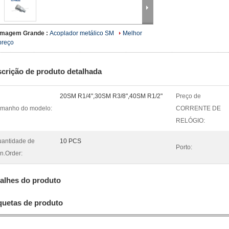
Imagem Grande :
Acoplador metálico SM
Melhor
preço
crição de produto detalhada
20SM R1/4",30SM R3/8",40SM R1/2"
Preço de
manho do modelo:
CORRENTE DE
RELÓGIO:
antidade de
10 PCS
Porto:
n.Order:
alhes do produto
quetas de produto