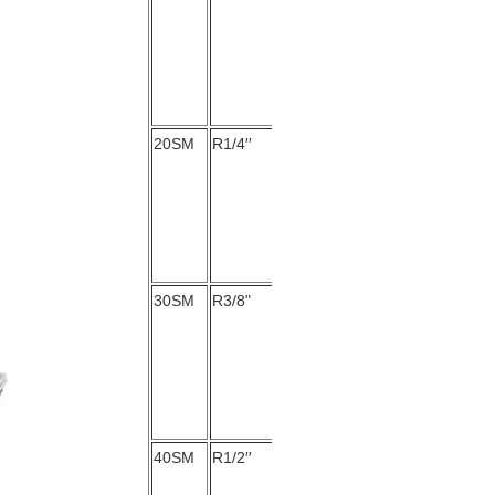
20SM
R1/4′′
30SM
R3/8"
40SM
R1/2′′