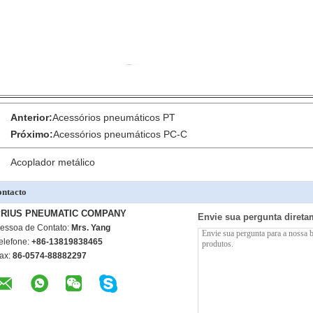
Anterior:
Acessórios pneumáticos PT
Próximo:
Acessórios pneumáticos PC-C
Acoplador metálico
ntacto
PRIUS PNEUMATIC COMPANY
Envie sua pergunta direta
essoa de Contato:
Mrs. Yang
elefone:
+86-13819838465
ax:
86-0574-88882297