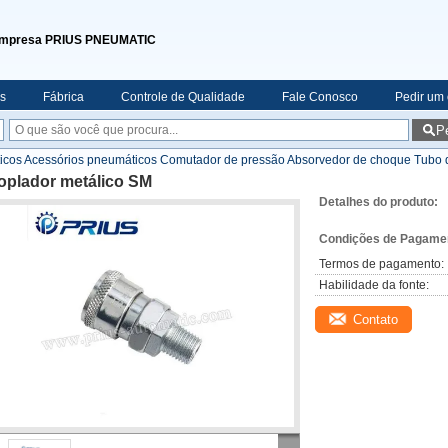
mpresa PRIUS PNEUMATIC
s
Fábrica
Controle de Qualidade
Fale Conosco
Pedir um
P
os Acessórios pneumáticos Comutador de pressão Absorvedor de choque Tubo d
oplador metálico SM
Detalhes do produto:
Condições de Pagamen
Termos de pagamento:
Habilidade da fonte:
Contato