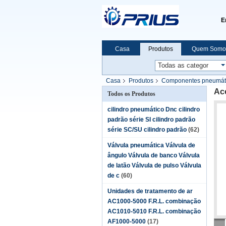
E
Casa
Produtos
Quem Somo
Casa
Produtos
Componentes pneumátic
Ac
Todos os Produtos
cilindro pneumático Dnc cilindro
padrão série SI cilindro padrão
série SC/SU cilindro padrão
(62)
Válvula pneumática Válvula de
ângulo Válvula de banco Válvula
de latão Válvula de pulso Válvula
de c
(60)
Unidades de tratamento de ar
AC1000-5000 F.R.L. combinação
AC1010-5010 F.R.L. combinação
AF1000-5000
(17)