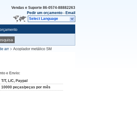
Vendas e Suporte
86-0574-88882263
Pedir um orçamento
-
Email
Select Language
 orçamento
esquisa
e arr
Acoplador metálico SM
to e Envio:
T/T, L/C, Paypal
10000 peças/peças por mês