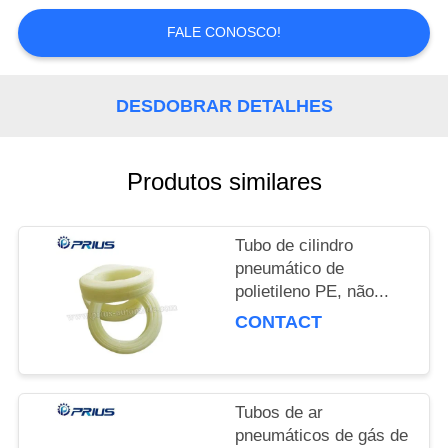
QUALIDADE
FALE CONOSCO!
FALE
CONOSCO
DESDOBRAR DETALHES
PEDIR
Produtos similares
UM
ORÇAMENTO
Tubo de cilindro
pneumático de
MAPA
polietileno PE, não...
CONTACT
DO
SITE
Tubos de ar
PRIVACY
pneumáticos de gás de