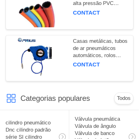
POLICY
alta pressão PVC
Synt...
CONTACT
Casas metálicas, tubos
de ar pneumáticos
automáticos, rolos
flexíveis...
CONTACT
Categorias populares
Todos
Válvula pneumática
cilindro pneumático
Válvula de ângulo
Dnc cilindro padrão
Válvula de banco
série SI cilindro