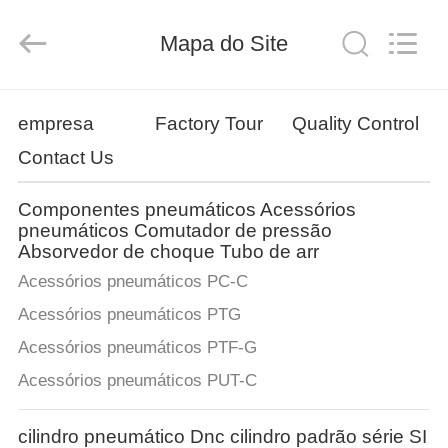
2024
-
2026
Mapa do Site
PRIUS
PNEUMATIC
COMPANY.
All
Rights
CASA
Reserved.
Developed
empresa
Factory Tour
Quality Control
by
ECER
Contact Us
PRODUTOS
Componentes pneumáticos Acessórios
QUEM
pneumáticos Comutador de pressão
Absorvedor de choque Tubo de arr
SOMOS
Acessórios pneumáticos PC-C
Acessórios pneumáticos PTG
FÁBRICA
Acessórios pneumáticos PTF-G
Acessórios pneumáticos PUT-C
CONTROLE
DE
cilindro pneumático Dnc cilindro padrão série SI