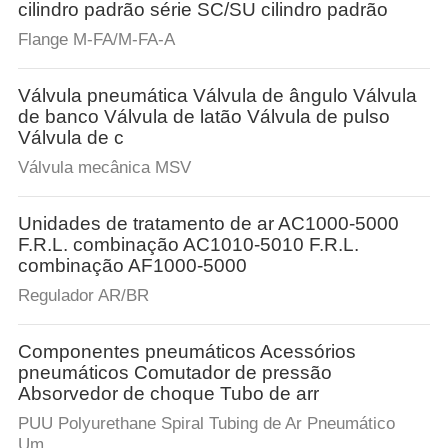
QUALIDADE
cilindro padrão série SC/SU cilindro padrão
Flange M-FA/M-FA-A
FALE
Válvula pneumática Válvula de ângulo Válvula
CONOSCO
de banco Válvula de latão Válvula de pulso
Válvula de c
PEDIR
Válvula mecânica MSV
UM
Unidades de tratamento de ar AC1000-5000
ORÇAMENTO
F.R.L. combinação AC1010-5010 F.R.L.
combinação AF1000-5000
MAPA
Regulador AR/BR
DO
Componentes pneumáticos Acessórios
SITE
pneumáticos Comutador de pressão
Absorvedor de choque Tubo de arr
PRIVACY
PUU Polyurethane Spiral Tubing de Ar Pneumático
Um...