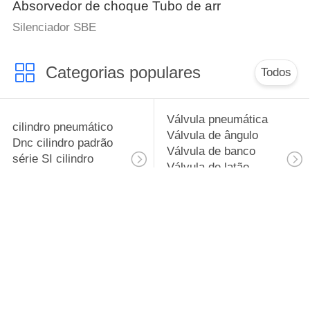
Absorvedor de choque Tubo de arr
Silenciador SBE
Categorias populares
Todos
Válvula pneumática
cilindro pneumático
Válvula de ângulo
Dnc cilindro padrão
Válvula de banco
série SI cilindro
Válvula de latão
padrão série SC/SU
Válvula de pulso
cilindro padrão
Válvula de c
Componentes
Unidades de
pneumáticos
tratamento de ar
Acessórios
AC1000-5000 F.R.L.
pneumáticos
combinação AC1010-
Comutador de