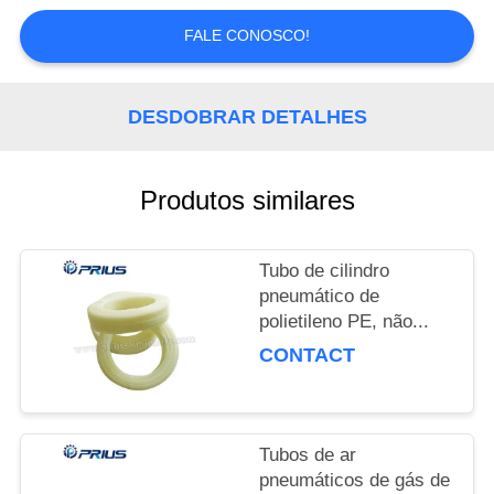
QUALIDADE
FALE CONOSCO!
FALE
CONOSCO
DESDOBRAR DETALHES
PEDIR
Produtos similares
UM
ORÇAMENTO
Tubo de cilindro
pneumático de
MAPA
polietileno PE, não...
CONTACT
DO
SITE
Tubos de ar
PRIVACY
pneumáticos de gás de