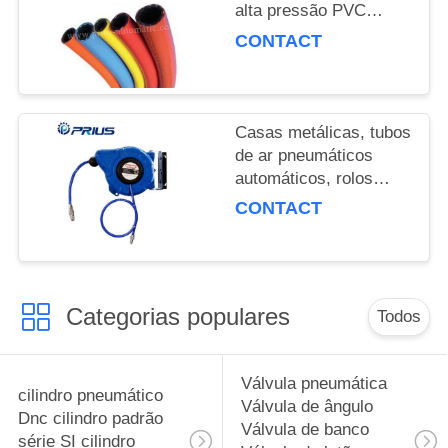
POLICY
alta pressão PVC
Synt...
CONTACT
Casas metálicas, tubos
de ar pneumáticos
automáticos, rolos
flexíveis...
CONTACT
Categorias populares
Todos
Válvula pneumática
cilindro pneumático
Válvula de ângulo
Dnc cilindro padrão
Válvula de banco
série SI cilindro